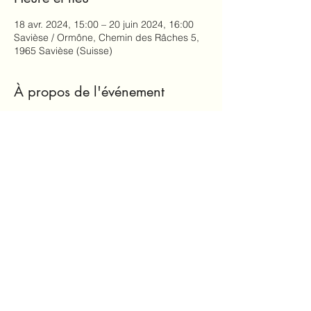
18 avr. 2024, 15:00 – 20 juin 2024, 16:00
Savièse / Ormône, Chemin des Râches 5,
1965 Savièse (Suisse)
À propos de l'événement
Prix du cycle: CHF 225.- (y.c. 
documentation).
Partager cet événement
Marianne Previdoli,
info@mariannefit.ch