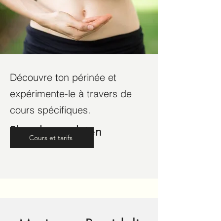
Découvre ton périnée et
expérimente-le à travers de
cours spécifiques.
Plancher pelvien
Cours et tarifs