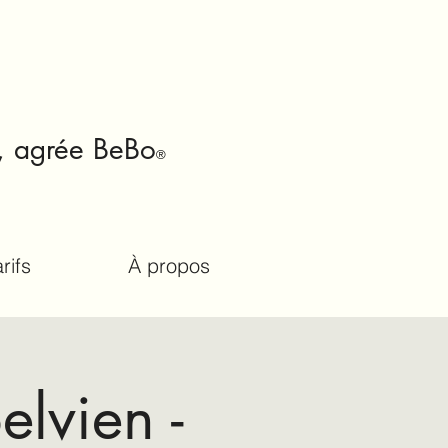
, agrée Be
Bo
®
rifs
À propos
lvien -