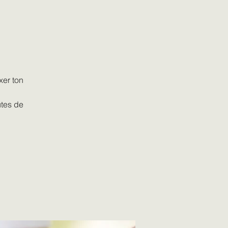
xer ton
utes de