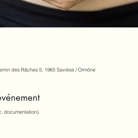
emin des Râches 5, 1965 Savièse / Ormône
'événement
.c. documentation).