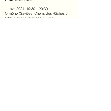
11 avr. 2024, 19:30 – 20:30
Ormône (Savièse, Chem. des Râches 5,
1965 Ormône (Savièse, Suisse
Partager cet événement
Marianne Previdoli,
info@mariannefit.ch
© 2023 par
www.mariannefit.ch