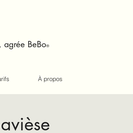
, agrée Be
Bo
®
rifs
À propos
Savièse