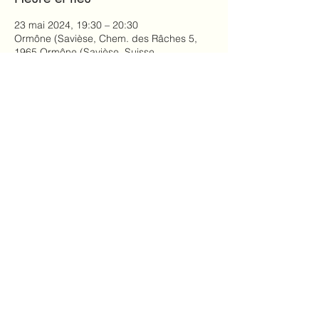
23 mai 2024, 19:30 – 20:30
Ormône (Savièse, Chem. des Râches 5,
1965 Ormône (Savièse, Suisse
Partager cet événement
Marianne Previdoli,
info@mariannefit.ch
© 2023 par
www.mariannefit.ch