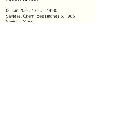
06 juin 2024, 13:30 – 14:30
Savièse, Chem. des Râches 5, 1965
Savièse, Suisse
Partager cet événement
Marianne Previdoli,
info@mariannefit.ch
© 2023 par
www.mariannefit.ch